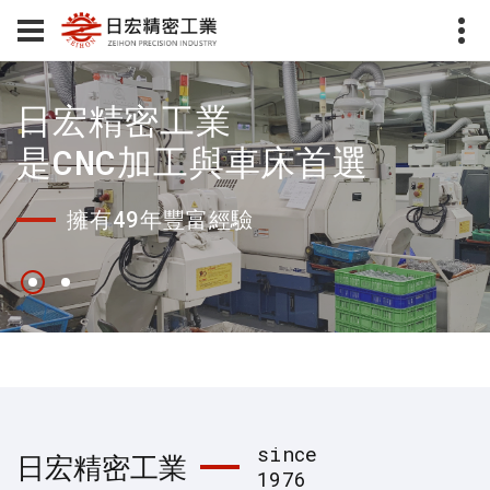
日宏精密工業
是CNC加工與車床首選
擁有49年豐富經驗
since
日宏精密工業
1976