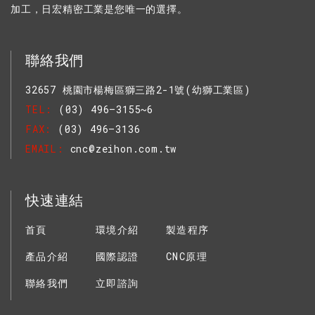
加工，日宏精密工業是您唯一的選擇。
聯絡我們
32657 桃園市楊梅區獅三路2-1號(幼獅工業區)
TEL
(03) 496–3155~6
FAX
(03) 496–3136
EMAIL
cnc@zeihon.com.tw
快速連結
首頁
環境介紹
製造程序
產品介紹
國際認證
CNC原理
聯絡我們
立即諮詢